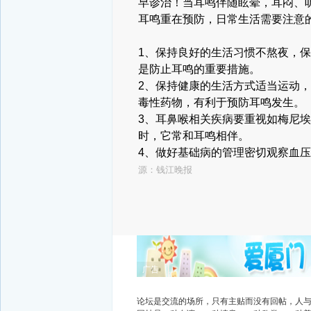
早诊治！当耳鸣伴随眩晕，耳闷、
耳鸣重在预防，日常生活需要注意
1、保持良好的生活习惯
不熬夜，保
是防止耳鸣的重要措施。
2、保持健康的生活方式
适当运动，
毒性药物，有利于预防耳鸣发生。
3、耳鼻喉相关疾病要重视
如梅尼埃
时，它常和耳鸣相伴。
4、做好基础病的管理
密切观察血压
源：
钱江晚报
广告
论坛是交流的场所，只有主贴而没有回帖，人