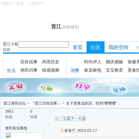
找帖子、推荐、人或商户...
晋江
[切换城市]
晋江小鱼
首页
社区
我的空间
社区
百姓说事
风情历史
时尚伊人
婚庆婚嫁
保健
便民问事
情感酒廊
家居家电
宝宝教育
美食
生活
消费
晋江便民论坛
>
『晋江百姓说事』
>
女子熬夜追剧后，听到“嘤嘤嘤” ..
3951
0
阅读
回复
上一主题
下一主题
便民策划
离线
0
发表于: 2023-02-17