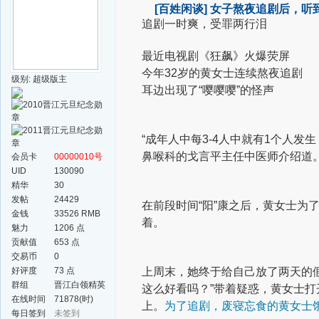
[百姓闲谈]
女子熬夜追剧后，听到
追剧一时爽，受罪两行泪
最近电视剧《狂飙》火爆荧屏
今年32岁的黄女士连续熬夜追剧
级别: 超级版主
耳边出现了“嘤嘤嘤”的怪声
“成年人中每3-4人中就有1个人发
鼻喉科的戈言平主任中医师介绍道
会员卡
00000010号
UID
130090
精华
30
发帖
24429
在前段时间“阳”康之后，黄女士为
金钱
33526 RMB
着。
魅力
1206 点
贡献值
653 点
交易币
0
好评度
73 点
上周末，她终于给自己放了两天的
群组
晋江白领精英
这么好看吗？”带着疑惑，黄女士
群
在线时间
71878(时)
上。
为了追剧，废寝忘食的黄女士
每日签到
未签到