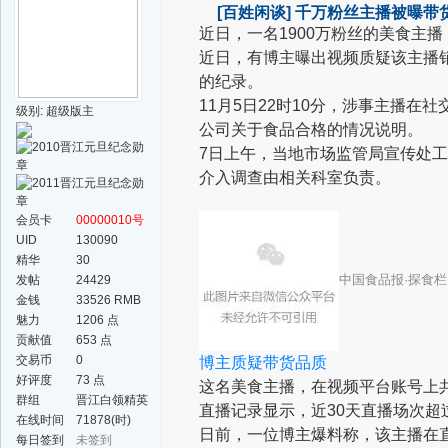
[百姓闲谈]
千万粉丝主播被曝带
近日，一名1900万粉丝的美食主
近日，有博主曝出视频质疑该主播
的纪录。
11月5日22时10分，涉事主播在
级别: 超级版主
公司关于食品合格的情况说明。
7日上午，当地市场监管局宣传处
介入调查由相关科室负责。
会员卡
00000010号
UID
130090
精华
30
中国食品报·探食
发帖
24429
金钱
33526 RMB
魅力
1206 点
贡献值
653 点
交易币
0
博主质疑带货品质
好评度
73 点
这名美食主播，在视频平台账号上共发
群组
晋江白领精英
直播记录显示，近30天直播场次超
群
在线时间
71878(时)
日前，一位博主爆料称，该主播在
每日签到
未签到