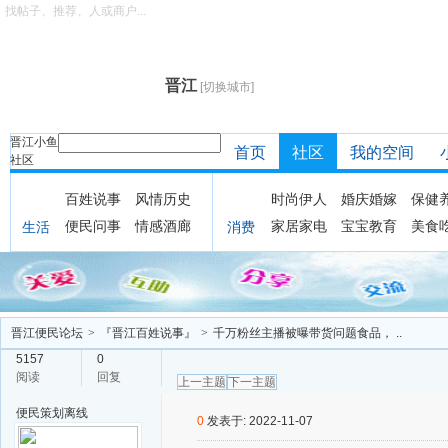
找帖子、推荐、人或商户...
晋江
[切换城市]
晋江小鱼
首页
社区
我的空间
社区
百姓说事
风情历史
时尚伊人
婚庆婚嫁
保健
便民问事
情感酒廊
家居家电
宝宝教育
美食
生活
消费
晋江便民论坛
>
『晋江百姓说事』
>
千万粉丝主播被曝带货问题食品， ..
5157
0
阅读
回复
上一主题
下一主题
便民策划
离线
0
发表于: 2022-11-07