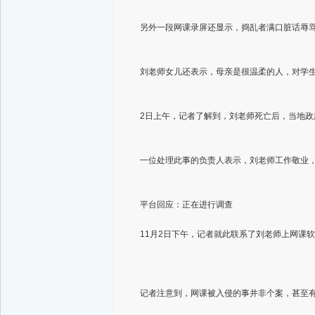
另外一段网课录屏还显示，捣乱者满口脏话辱
刘老师女儿还表示，母亲是很温柔的人，对学
2日上午，记者了解到，刘老师死亡后，当地
一位处理此事的负责人表示，刘老师工作敬业
平台回应：正在进行调查
11月2日下午，记者就此联系了刘老师上网课
记者注意到，网课被入侵的事并非个案，甚至