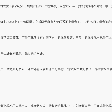
师的大女儿告诉记者，妈妈在新郑三中教历史，从教近20年。她和妹妹都在外地上学
到9时，妈妈上了一节网课，之后两天所有人都联系不上母亲了。10月30日，母亲被
方面的原因猝死，可母亲此前没有心脏病史，家属很疑惑。事后，家属发现当晚母亲上
母亲上课受到骚扰，强行关了网课。
中，突然响起音乐，随后还有人在网课中打字称：“你瞅啥？我是梦泪，感谢发来的会
。
老师把捣乱的人踢出去，或者将会议主持权转给其他学生。刘老师表示，正在试着把捣