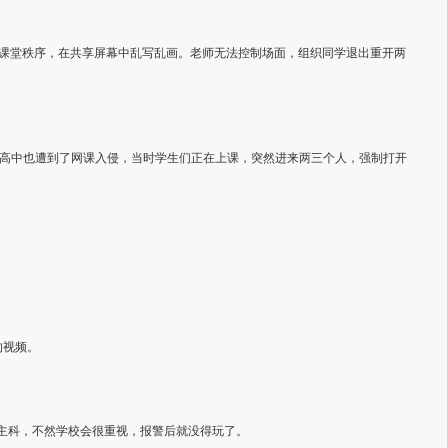
乱课堂秩序，在共享屏幕中乱写乱画。老师无法控制场面，组织同学退出重开两
一所高中也遭到了网课入侵，当时学生们正在上课，突然进来两三个人，强制打开
的视频。
主科，不然学校会很重视，报警后就没得玩了。