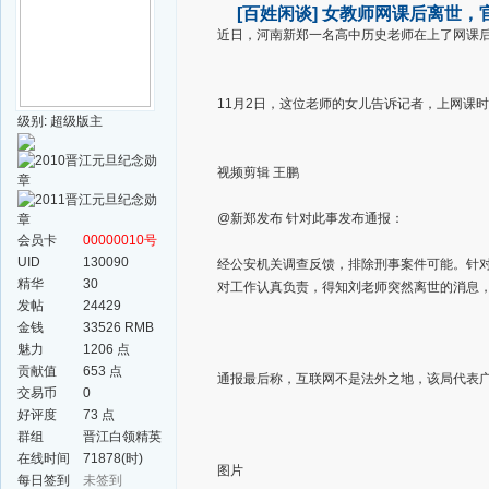
[百姓闲谈]
女教师网课后离世，
近日，河南新郑一名高中历史老师在上了网课
11月2日，这位老师的女儿告诉记者，上网课
级别: 超级版主
视频剪辑 王鹏
@新郑发布 针对此事发布通报：
会员卡
00000010号
UID
130090
经公安机关调查反馈，排除刑事案件可能。针
精华
30
对工作认真负责，得知刘老师突然离世的消息
发帖
24429
金钱
33526 RMB
魅力
1206 点
贡献值
653 点
通报最后称，互联网不是法外之地，该局代表
交易币
0
好评度
73 点
群组
晋江白领精英
群
在线时间
71878(时)
图片
每日签到
未签到