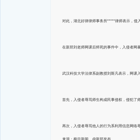
对此，湖北好律律师事务所*****律师表示
在新郑刘老师网课后猝死的事件中，入侵者网
武汉科技大学法律系副教授刘斯凡表示，网课
首先，入侵者辱骂师生构成民事侵权，侵犯了
再次，入侵者辱骂他人的行为系利用信息网络
来源：极目新闻、@新郑发布