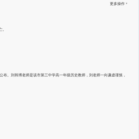
▼
更多操作
亡。
公布。刘韩博老师是该市第三中学高一年级历史教师，刘老师一向谦虚谨慎，