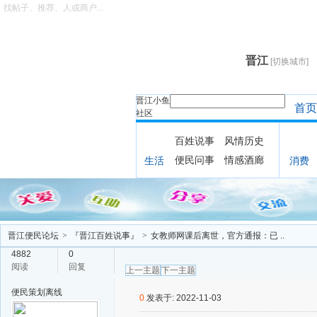
找帖子、推荐、人或商户...
晋江
[切换城市]
晋江小鱼
首页
社区
百姓说事
风情历史
便民问事
情感酒廊
生活
消费
晋江便民论坛
>
『晋江百姓说事』
>
女教师网课后离世，官方通报：已 ..
4882
0
阅读
回复
上一主题
下一主题
便民策划
离线
0
发表于: 2022-11-03