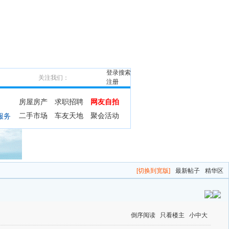
登录
搜索
关注我们：
注册
房屋房产
求职招聘
网友自拍
二手市场
车友天地
聚会活动
服务
[切换到宽版]
最新帖子
精华区
倒序阅读
只看楼主
小
中
大