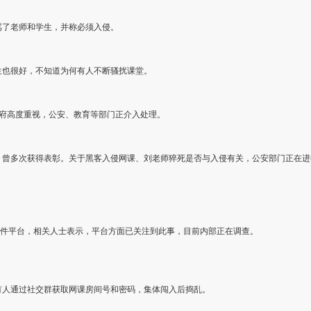
骂了老师和学生，并称必须入侵。
生也很好，不知道为何有人不断骚扰课堂。
政府高度重视，公安、教育等部门正介入处理。
，曾多次获得表彰。关于黑客入侵网课、刘老师猝死是否与入侵有关，公安部门正在进
软件平台，相关人士表示，平台方面已关注到此事，目前内部正在调查。
有人通过社交群获取网课房间号和密码，集体闯入后捣乱。