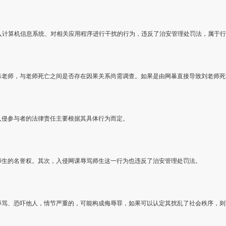
，侵入计算机信息系统、对相关应用程序进行干扰的行为，违反了治安管理处罚法，属于
暴老师，与老师死亡之间是否存在因果关系尚需调查。如果是由网暴直接导致刘老师死
入侵参与者的法律责任主要根据其具体行为而定。
师生的名誉权。其次，入侵网课辱骂师生这一行为也违反了治安管理处罚法。
辱骂、恐吓他人，情节严重的，可能构成侮辱罪，如果可以认定其扰乱了社会秩序，则