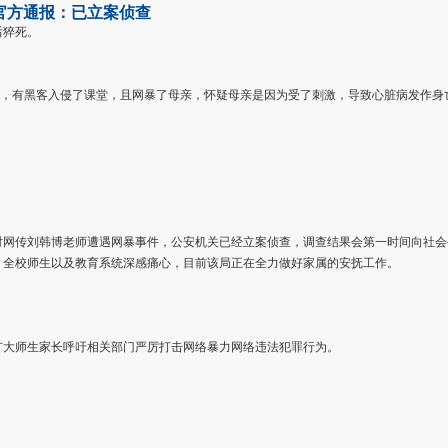
官方通报：已立案侦查
后猝死。
时，有黑客入侵了课堂，且网暴了母亲，怀疑母亲是因为受了刺激，导致心脏病发作身
对网传刘韩博老师遭遇网暴事件，公安机关已经立案侦查，调查结果会第一时间向社会
，全校师生以及教育系统深感痛心，目前该局正在全力做好家属的安抚工作。
广大师生家长呼吁相关部门严厉打击网络暴力网络违法犯罪行为。