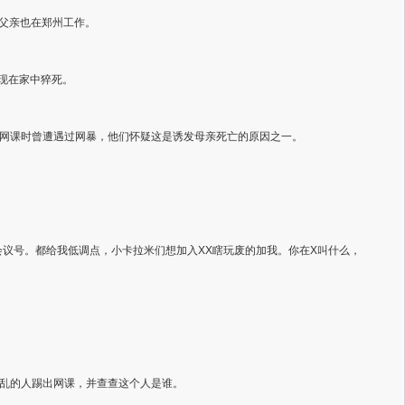
，父亲也在郑州工作。
发现在家中猝死。
网课时曾遭遇过网暴，他们怀疑这是诱发母亲死亡的原因之一。
议号。都给我低调点，小卡拉米们想加入XX瞎玩废的加我。你在X叫什么，
乱的人踢出网课，并查查这个人是谁。