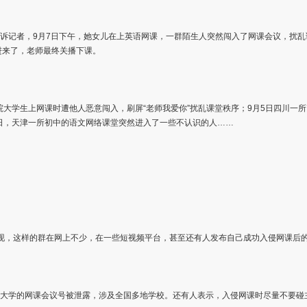
告诉记者，9月7日下午，她女儿在上英语网课，一群陌生人突然闯入了网课会议，扰
进来了，老师最终关播下课。
院大学生上网课时遭他人恶意闯入，刷屏“老师我爱你”扰乱课堂秩序；9月5日四川
日，天津一所初中的语文网络课堂突然进入了一些不认识的人……
词发现，这样的群在网上不少，在一些短视频平台，甚至还有人发布自己成功入侵网课后
、大学的网课会议号被泄露，涉及全国多地学校。还有人表示，入侵网课时尽量不要碰