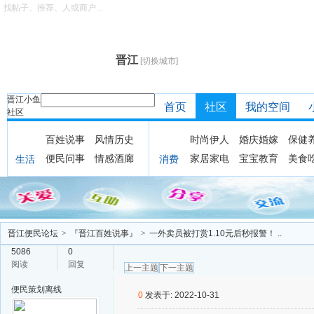
找帖子、推荐、人或商户...
晋江
[切换城市]
晋江小鱼
首页
社区
我的空间
社区
百姓说事
风情历史
时尚伊人
婚庆婚嫁
保健
便民问事
情感酒廊
家居家电
宝宝教育
美食
生活
消费
晋江便民论坛
>
『晋江百姓说事』
>
一外卖员被打赏1.10元后秒报警！ ..
5086
0
阅读
回复
上一主题
下一主题
便民策划
离线
0
发表于: 2022-10-31