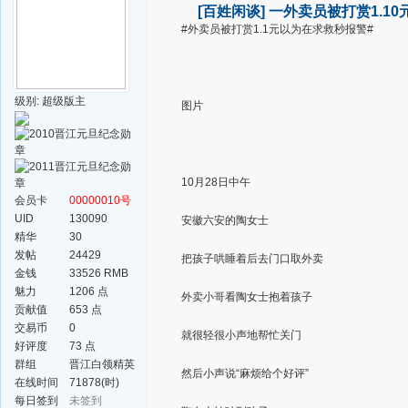
[百姓闲谈]
一外卖员被打赏1.1
#外卖员被打赏1.1元以为在求救秒报警#
级别: 超级版主
图片
10月28日中午
会员卡
00000010号
UID
130090
安徽六安的陶女士
精华
30
发帖
24429
把孩子哄睡着后去门口取外卖
金钱
33526 RMB
魅力
1206 点
外卖小哥看陶女士抱着孩子
贡献值
653 点
交易币
0
就很轻很小声地帮忙关门
好评度
73 点
群组
晋江白领精英
然后小声说“麻烦给个好评”
群
在线时间
71878(时)
每日签到
未签到