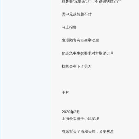
顾客要“无烟碳5斤，不锈钢铁盆2个”
吴申元越想越不对
马上报警
发现顾客有轻生举动后
他还急中生智要求对方取消订单
找机会夺下了剪刀
图片
2020年2月
上海外卖骑手小邱发现
有顾客买了酒和头孢，又要买炭