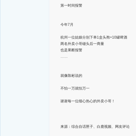
第一时间报警
今年7月
杭州一位姑娘分别下单1盒头孢+10罐啤酒
两名外卖小哥碰头后一商量
也是果断报警
……
就像陈彬说的
不怕一万就怕万一
谢谢每一位细心热心的外卖小哥！
来源：综合自话匣子、白鹿视频、网友评论