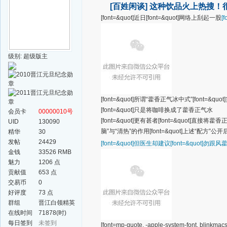
[百姓闲谈]
这种饮品火上热搜！
[font=&quot]近日[font=&quot]网络上刮起一股
[
级别: 超级版主
[font=&quot]所谓“藿香正气冰中式”[font=&
[font=&quot]只是将咖啡换成了藿香正气水
会员卡
00000010号
[font=&quot]更有甚者[font=&quot]直
UID
130090
脑”与“清热”的作用[font=&quot]上述“配方”公开后
精华
30
发帖
24429
[font=&quot]但医生却建议
[font=&quot]勿
金钱
33526 RMB
魅力
1206 点
贡献值
653 点
交易币
0
好评度
73 点
群组
晋江白领精英
群
在线时间
71878(时)
每日签到
未签到
[font=mp-quote, -apple-system-font, blinkmacs