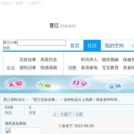
找帖子、推荐、人或商户...
晋江
[切换城市]
晋江小鱼
首页
社区
我的空间
社区
百姓说事
风情历史
时尚伊人
婚庆婚嫁
保健
便民问事
情感酒廊
家居家电
宝宝教育
美食
生活
消费
晋江便民论坛
>
『晋江百姓说事』
>
这种饮品火上热搜！很多泉州年轻 ..
5348
0
阅读
回复
上一主题
下一主题
便民策划
离线
0
发表于: 2022-08-28